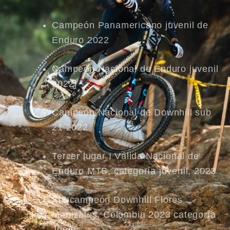
Campeón Panamericano juvenil de
Enduro 2022
Campeón Nacional de Enduro juvenil
2022]
Campeón Nacional de Downhill sub
21 2022
Tercer lugar I Válida Nacional de
Enduro MTB, categoría juvenil, 2023
Subcampeón Downhill Flores
Manizales, Colombia 2023 categoría
Junior