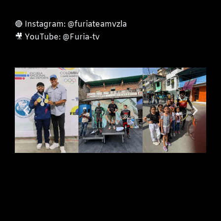
🔴 Instagram: @furiateamvzla
🎥 YouTube: @Furia-tv