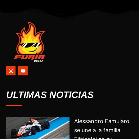
I
Y
n
o
s
u
t
t
a
u
g
b
ULTIMAS NOTICIAS
r
e
a
m
Alessandro Famularo
se une a la familia