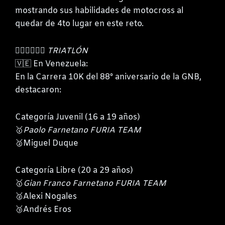
mostrando sus habilidades de motocross al
quedar de 4to lugar en este reto.
🏃‍♂️🚴‍♂️🏊‍♂️
TRIATLÓN
🇻🇪 En Venezuela:
En la Carrera 10K del 88° aniversario de la GNB,
destacaron:
Categoría Juvenil (16 a 19 años)
🥇
Paolo Farnetano FURIA TEAM
🥈Miguel Duque
Categoría Libre (20 a 29 años)
🥇
Gian Franco Farnetano FURIA TEAM
🥈Alexi Nogales
🥉Andrés Eros