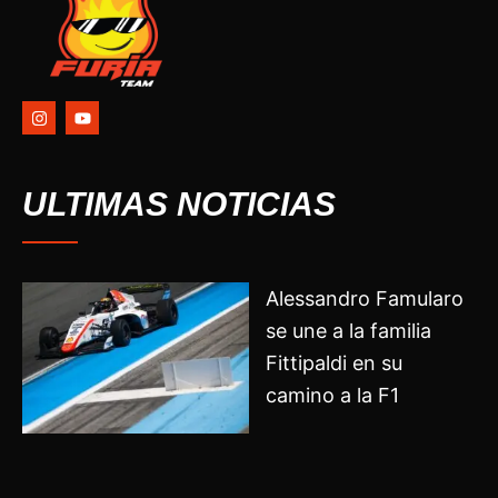
I
Y
n
o
s
u
t
t
a
u
g
b
ULTIMAS NOTICIAS
r
e
a
m
Alessandro Famularo
se une a la familia
Fittipaldi en su
camino a la F1