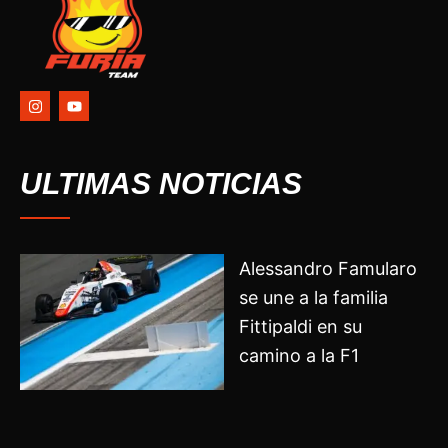
I
Y
n
o
s
u
t
t
a
u
g
b
ULTIMAS NOTICIAS
r
e
a
m
Alessandro Famularo
se une a la familia
Fittipaldi en su
camino a la F1