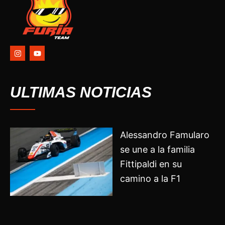
I
Y
n
o
s
u
t
t
a
u
g
b
ULTIMAS NOTICIAS
r
e
a
m
Alessandro Famularo
se une a la familia
Fittipaldi en su
camino a la F1