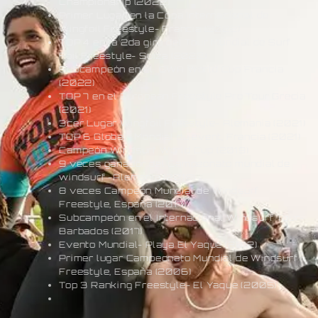
Championship (2022)
Primer Lugar en la Copa Internacional de
Wingfoil Freestyle- Francia (2022)
TOP 4 en la 2da gira del Tour Mundial de Surf
Foil Freestyle- Suiza (2022)
Subcampeón en el GWA World Cup Francia
(2022)
TOP 7 en el European Freestyle Pro Tour Grecia
(2021)
3cer Lugar Wingfoil Freestyle- Alemania (2021)
TOP 6 Global- Mondial du event, Francia (2021)
Campeón Windsurf World Cup (2019)
9 veces ganador del Campeonato mundial de
windsurf -Alemania (2018)
8 veces Campeón Mundial de Windsurf
Freestyle, España (2017)
Subcampeón en el Internacional Windsurf Tour-
Barbados (2017)
Evento Mundial- Playa El Yaque (2012)
Primer lugar Campeonato Mundial de Windsurf
Freestyle, España (2006)
Top 3 Ranking Freestyle- El Yaque (2005)