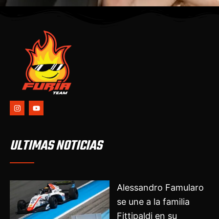
I
Y
n
o
s
u
t
t
a
u
g
b
ULTIMAS NOTICIAS
r
e
a
m
Alessandro Famularo
se une a la familia
Fittipaldi en su