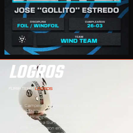
LOGROS
FURIA TEAM
LOGROS
Campeón Panamericano Wingfoil Race- Brasil
(2022)
Subcampeón Mundial Wingfoil Tour en la
categoría Surf Freestyle (2022)
Sub Campeón en Hong Kong Open Windsurfing